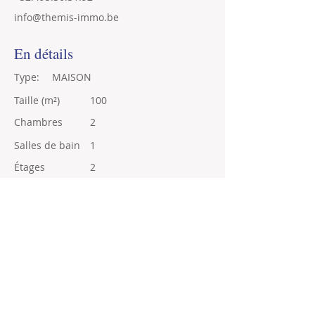
info@themis-immo.be
En détails
Type:
MAISON
Taille (m²)
100
Chambres
2
Salles de bain
1
Étages
2
Année de construction
Localisation
Leuze-en-Hainaut, Belgique